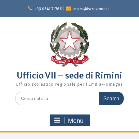
Skip
to
+39 0541 717611
usp.rn@istruzione.it
content
Ufficio VII – sede di Rimini
Ufficio scolastico regionale per l'Emilia-Romagna
Search
for:
Menu