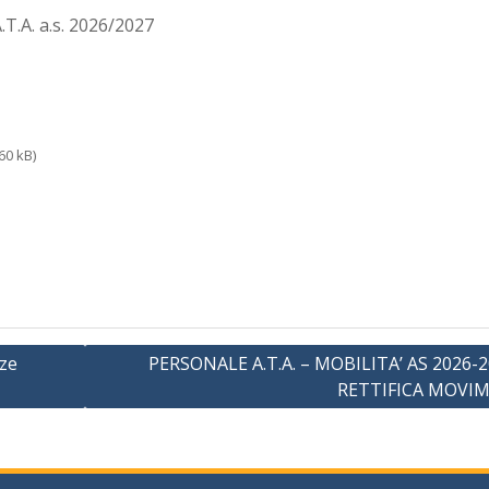
.T.A. a.s. 2026/2027
60 kB)
nze
PERSONALE A.T.A. – MOBILITA’ AS 2026-2
RETTIFICA MOVI