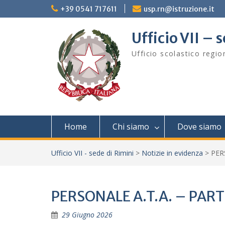
Skip
+39 0541 717611
usp.rn@istruzione.it
to
content
Ufficio VII – 
Ufficio scolastico regi
Home
Chi siamo
Dove siamo
Ufficio VII - sede di Rimini
>
Notizie in evidenza
>
PER
PERSONALE A.T.A. – PAR
29 Giugno 2026