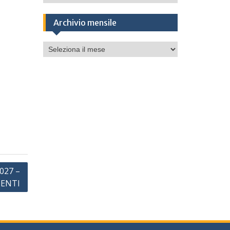
Archivio mensile
Archivio
mensile
027 –
MENTI