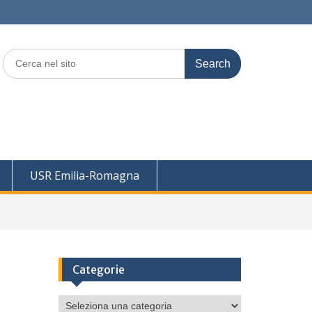
Search
for:
USR Emilia-Romagna
Categorie
Categorie