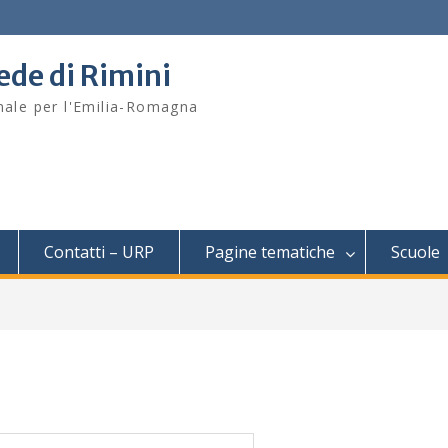
sede di Rimini
onale per l'Emilia-Romagna
Contatti – URP
Pagine tematiche
Scuole