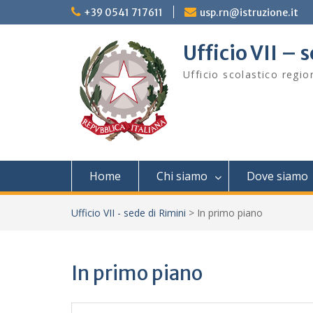
Skip
+39 0541 717611
usp.rn@istruzione.it
to
content
Ufficio VII – 
Ufficio scolastico regi
Home
Chi siamo
Dove siamo
Ufficio VII - sede di Rimini
>
In primo piano
In primo piano