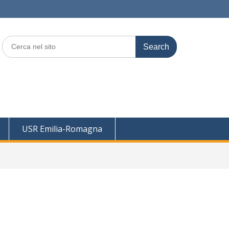
Search
for:
USR Emilia-Romagna