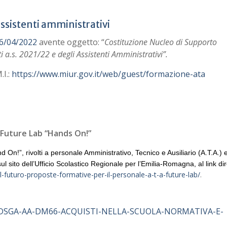
ssistenti amministrativi
06/04/2022
avente oggetto: “
Costituzione Nucleo di Supporto
a.s. 2021/22 e degli Assistenti Amministrativi”.
.I.:
https://www.miur.gov.it/web/guest/formazione-ata
 Future Lab “Hands On!”
 On!”, rivolti a personale Amministrativo, Tecnico e Ausiliario (A.T.A.) e
ul sito dell’Ufficio Scolastico Regionale per l’Emilia-Romagna, al link dir
-futuro-proposte-formative-per-il-personale-a-t-a-future-lab/
.
po_DSGA-AA-DM66-ACQUISTI-NELLA-SCUOLA-NORMATIVA-E-