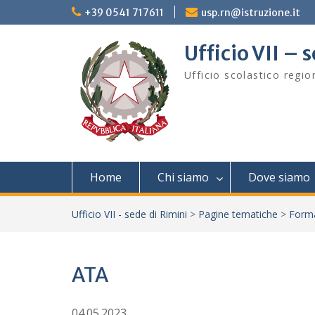
Skip
+39 0541 717611
usp.rn@istruzione.it
to
content
Ufficio VII – 
Ufficio scolastico regi
Home
Chi siamo
Dove siamo
Ufficio VII - sede di Rimini
>
Pagine tematiche
>
Form
ATA
04.05.2023