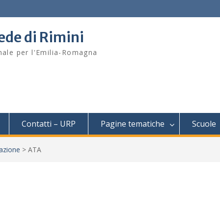
sede di Rimini
onale per l'Emilia-Romagna
Contatti – URP
Pagine tematiche
Scuole
azione
>
ATA