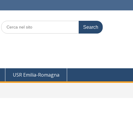
Search
for:
USR Emilia-Romagna