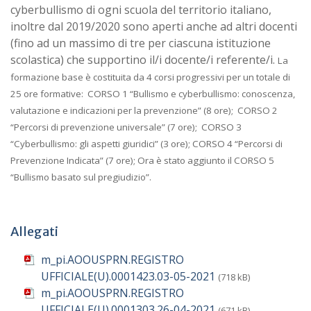
cyberbullismo di ogni scuola del territorio italiano,
inoltre dal 2019/2020 sono aperti anche ad altri docenti
(fino ad un massimo di tre per ciascuna istituzione
scolastica) che supportino il/i docente/i referente/i.
La
formazione base è costituita da 4 corsi progressivi per un totale di
25 ore formative:
CORSO 1 “Bullismo e cyberbullismo:
conoscenza,
valutazione e indicazioni per la prevenzione” (8 ore);
CORSO 2
“Percorsi di prevenzione universale” (7 ore);
CORSO 3
“Cyberbullismo: gli aspetti giuridici” (3 ore);
CORSO 4 “Percorsi di
Prevenzione Indicata” (7 ore); Ora è stato aggiunto il CORSO 5
“Bullismo basato sul pregiudizio”.
Allegati
m_pi.AOOUSPRN.REGISTRO
UFFICIALE(U).0001423.03-05-2021
(718 kB)
m_pi.AOOUSPRN.REGISTRO
UFFICIALE(U).0001303.26-04-2021
(671 kB)