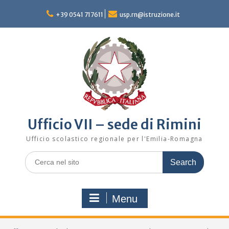
Skip
to
+39 0541 717611
usp.rn@istruzione.it
content
Ufficio VII – sede di Rimini
Ufficio scolastico regionale per l'Emilia-Romagna
Search
for:
Menu