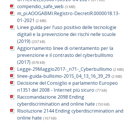
compendio_safe_web
(3 MB)
m_pi.AOOGABMI.Registro-DecretiR.0000018.13-
01-2021
(2 MB)
Linee guida per l’uso positivo delle tecnologie
digitali e la prevenzione dei rischi nelle scuole
(2019)
(207 kB)
Aggiornamento linee di orientamento per la
prevenzione e il contrasto del cyberbullismo
(2017)
(676 kB)
Legge-29Maggio2017-_n71-_Cyberbullismo
(2 MB)
linee-guida-bullismo-2015_04_13_16_39_29
(2 MB)
Decisione del Consiglio e parlamento Europeo
n1351 del 2008 - Internet più sicuro
(77 kB)
Raccomandazione 2098 Ending
cyberdiscrimination and online hate
(150 kB)
Risoluzione 2144 Ending cyberdiscrimination and
online hate
(167 kB)