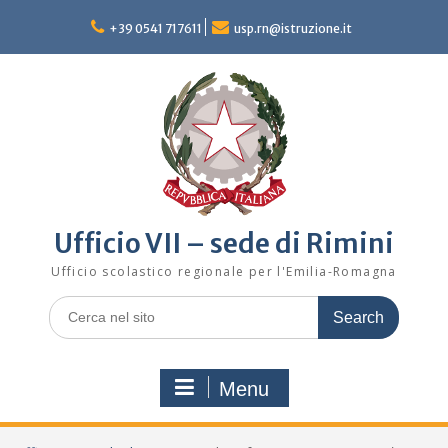
Skip
to
+39 0541 717611
usp.rn@istruzione.it
content
Ufficio VII – sede di Rimini
Ufficio scolastico regionale per l'Emilia-Romagna
Search
for:
Menu