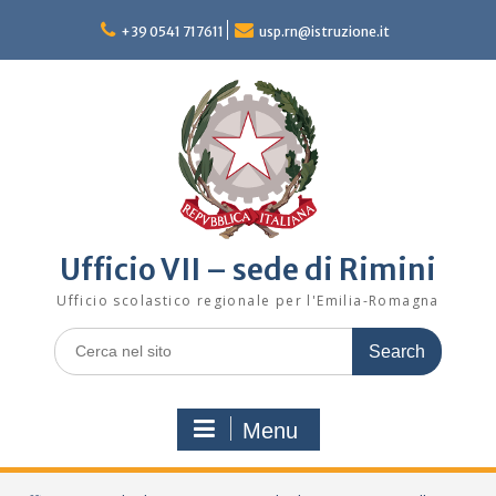
Skip
to
+39 0541 717611
usp.rn@istruzione.it
content
Ufficio VII – sede di Rimini
Ufficio scolastico regionale per l'Emilia-Romagna
Search
for:
Menu