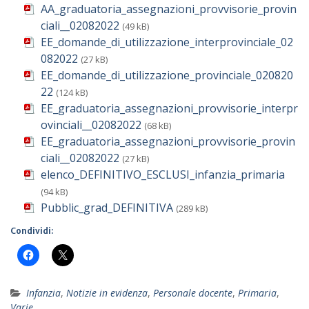
AA_graduatoria_assegnazioni_provvisorie_provin
ciali__02082022
(49 kB)
EE_domande_di_utilizzazione_interprovinciale_02
082022
(27 kB)
EE_domande_di_utilizzazione_provinciale_020820
22
(124 kB)
EE_graduatoria_assegnazioni_provvisorie_interpr
ovinciali__02082022
(68 kB)
EE_graduatoria_assegnazioni_provvisorie_provin
ciali__02082022
(27 kB)
elenco_DEFINITIVO_ESCLUSI_infanzia_primaria
(94 kB)
Pubblic_grad_DEFINITIVA
(289 kB)
Condividi:
Infanzia
,
Notizie in evidenza
,
Personale docente
,
Primaria
,
Varie