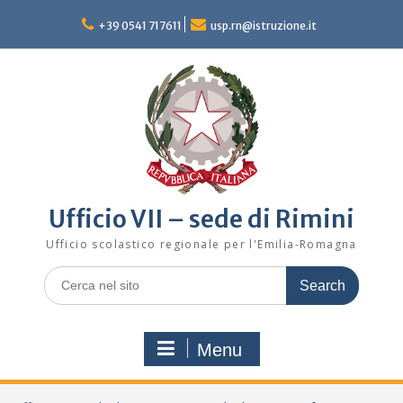
Skip
to
+39 0541 717611
usp.rn@istruzione.it
content
Ufficio VII – sede di Rimini
Ufficio scolastico regionale per l'Emilia-Romagna
Search
for:
Menu