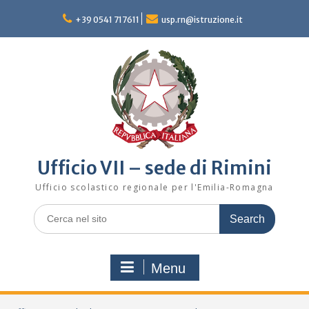
Skip
to
+39 0541 717611
usp.rn@istruzione.it
content
Ufficio VII – sede di Rimini
Ufficio scolastico regionale per l'Emilia-Romagna
Search
for:
Menu