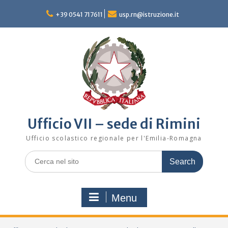
Skip
to
+39 0541 717611
usp.rn@istruzione.it
content
Ufficio VII – sede di Rimini
Ufficio scolastico regionale per l'Emilia-Romagna
Search
for:
Menu