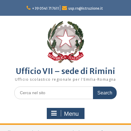
Skip
to
+39 0541 717611
usp.rn@istruzione.it
content
Ufficio VII – sede di Rimini
Ufficio scolastico regionale per l'Emilia-Romagna
Search
for:
Menu