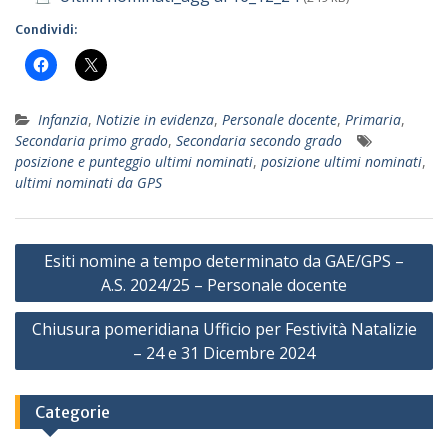
Condividi:
Infanzia
,
Notizie in evidenza
,
Personale docente
,
Primaria
,
Secondaria primo grado
,
Secondaria secondo grado
posizione e punteggio ultimi nominati
,
posizione ultimi nominati
,
ultimi nominati da GPS
Navigazione
Esiti nomine a tempo determinato da GAE/GPS –
articoli
A.S. 2024/25 – Personale docente
Chiusura pomeridiana Ufficio per Festività Natalizie
– 24 e 31 Dicembre 2024
Categorie