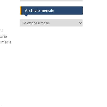
Archivio mensile
Archivio
mensile
ad
orie
rimaria