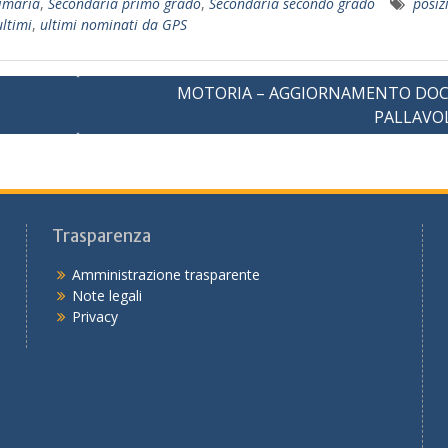
imaria
,
Secondaria primo grado
,
Secondaria secondo grado
posiz
ultimi
,
ultimi nominati da GPS
MOTORIA – AGGIORNAMENTO DOC
PALLAVO
Trasparenza
Amministrazione trasparente
Note legali
Privacy