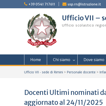
Skip
+39 0541 717611
usp.rn@istruzione.it
to
content
Ufficio VII – 
Ufficio scolastico regi
Home
Chi siamo
Dove siamo
Ufficio VII - sede di Rimini
>
Personale docente
>
Infa
Docenti Ultimi nominati 
aggiornato al 24/11/2025