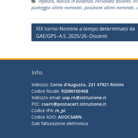
Infanzia
,
Notizie in evidenza
,
Personale docente
,
Pr
punteggio ultimi nominati
,
posizione ultimi nominati
,
Navigazione
XIX turno-Nomine a tempo determinato da
GAE/GPS–A.S. 2025/26–Docenti
articoli
Info
Indirizzo:
Corso d’Augusto, 231 47921 Rimini
Codice fiscale:
92086100408
Indirizzo email:
usp.rn@istruzione.it
PEC:
csarn@postacert.istruzione.it
Codice IPA:
m_pi
Codice AOO:
AOOCSARN
Dati fatturazione elettronica