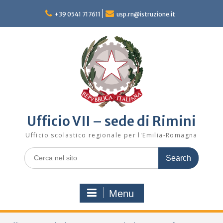
Skip
to
+39 0541 717611
usp.rn@istruzione.it
content
Ufficio VII – sede di Rimini
Ufficio scolastico regionale per l'Emilia-Romagna
Search
for:
Menu