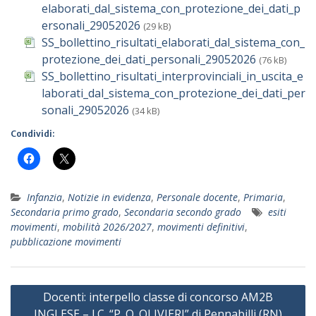
elaborati_dal_sistema_con_protezione_dei_dati_p
ersonali_29052026
(29 kB)
SS_bollettino_risultati_elaborati_dal_sistema_con_
protezione_dei_dati_personali_29052026
(76 kB)
SS_bollettino_risultati_interprovinciali_in_uscita_e
laborati_dal_sistema_con_protezione_dei_dati_per
sonali_29052026
(34 kB)
Condividi:
Infanzia
,
Notizie in evidenza
,
Personale docente
,
Primaria
,
Secondaria primo grado
,
Secondaria secondo grado
esiti
movimenti
,
mobilità 2026/2027
,
movimenti definitivi
,
pubblicazione movimenti
Navigazione
Docenti: interpello classe di concorso AM2B
articoli
INGLESE – I.C. “P .O. OLIVIERI” di Pennabilli (RN)