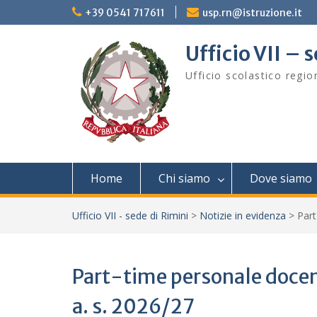
Skip
+39 0541 717611
usp.rn@istruzione.it
to
content
Ufficio VII – 
Ufficio scolastico regi
Home
Chi siamo
Dove siamo
Ufficio VII - sede di Rimini
>
Notizie in evidenza
>
Part
Part-time personale docent
a. s. 2026/27