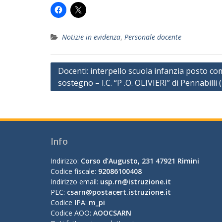
Notizie in evidenza
,
Personale docente
Navigazione
Docenti: interpello scuola infanzia posto c
sostegno – I.C. “P .O. OLIVIERI” di Pennabilli 
articoli
Info
Indirizzo:
Corso d’Augusto, 231 47921 Rimini
Codice fiscale:
92086100408
Indirizzo email:
usp.rn@istruzione.it
PEC:
csarn@postacert.istruzione.it
Codice IPA:
m_pi
Codice AOO:
AOOCSARN