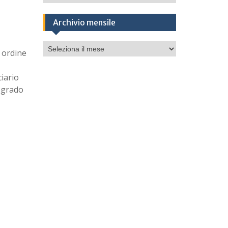
Archivio mensile
Archivio
i ordine
mensile
ciario
e grado