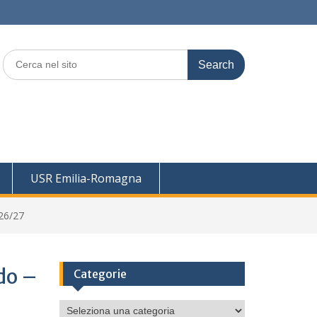
Search
for:
USR Emilia-Romagna
026/27
ado –
Categorie
Categorie