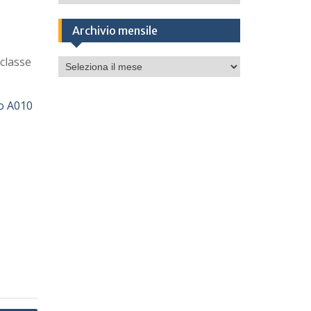
Archivio mensile
 classe
Archivio
mensile
so A010