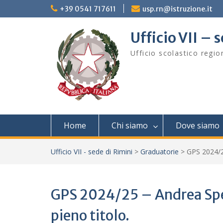
Skip
+39 0541 717611
usp.rn@istruzione.it
to
content
Ufficio VII – 
Ufficio scolastico regi
Home
Chi siamo
Dove siamo
Ufficio VII - sede di Rimini
>
Graduatorie
>
GPS 2024/25
GPS 2024/25 – Andrea Spe
pieno titolo.