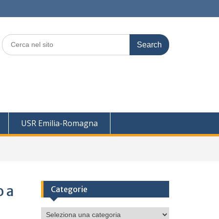
Search
for:
USR Emilia-Romagna
 a
Categorie
Categorie