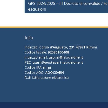
Navigazione
GPS 2024/2025 – III Decreto di convalide / ret
esclusioni
articoli
Info
Indirizzo:
Corso d’Augusto, 231 47921 Rimini
Codice fiscale:
92086100408
Indirizzo email:
usp.rn@istruzione.it
PEC:
csarn@postacert.istruzione.it
Codice IPA:
m_pi
Codice AOO:
AOOCSARN
Dati fatturazione elettronica