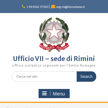
Skip
to
+39 0541 717611
usp.rn@istruzione.it
content
Ufficio VII – sede di Rimini
Ufficio scolastico regionale per l'Emilia-Romagna
Search
for:
Menu