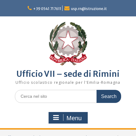
Skip
to
+39 0541 717611
usp.rn@istruzione.it
content
Ufficio VII – sede di Rimini
Ufficio scolastico regionale per l'Emilia-Romagna
Search
for:
Menu