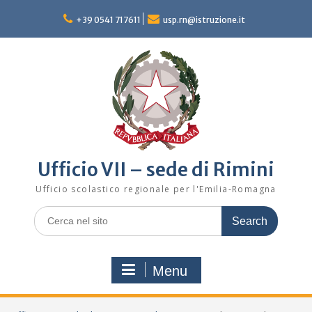
Skip
to
+39 0541 717611
usp.rn@istruzione.it
content
Ufficio VII – sede di Rimini
Ufficio scolastico regionale per l'Emilia-Romagna
Search
for:
Menu