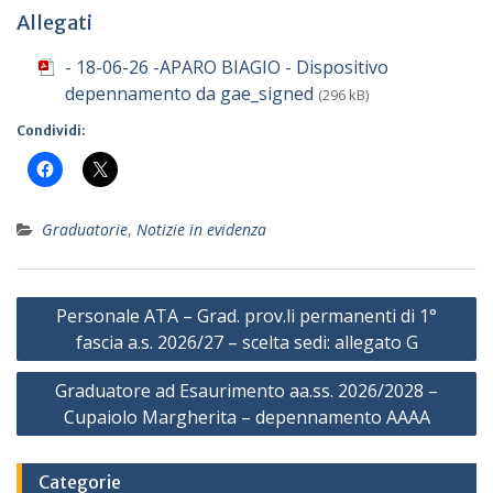
Allegati
- 18-06-26 -APARO BIAGIO - Dispositivo
depennamento da gae_signed
(296 kB)
Condividi:
Graduatorie
,
Notizie in evidenza
Navigazione
Personale ATA – Grad. prov.li permanenti di 1°
articoli
fascia a.s. 2026/27 – scelta sedi: allegato G
Graduatore ad Esaurimento aa.ss. 2026/2028 –
Cupaiolo Margherita – depennamento AAAA
Categorie