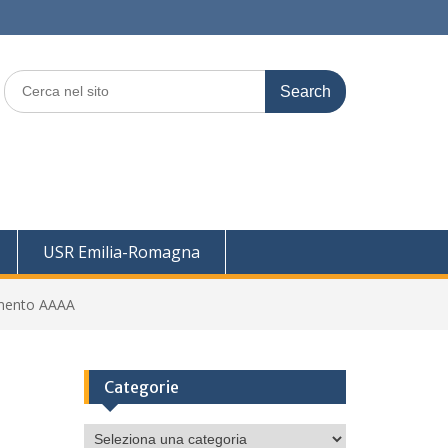
Search
for:
USR Emilia-Romagna
amento AAAA
Categorie
Categorie