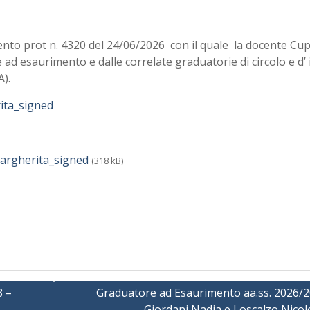
o prot n. 4320 del 24/06/2026 con il quale la docente Cup
d esaurimento e dalle correlate graduatorie di circolo e d’ 
A).
ita_signed
argherita_signed
(318 kB)
8 –
Graduatore ad Esaurimento aa.ss. 2026/2
Giordani Nadia e Loscalzo Nicol