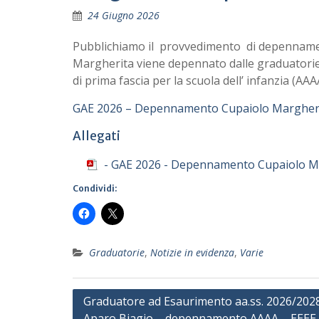
24 Giugno 2026
Pubblichiamo il provvedimento di depennament
Margherita viene depennato dalle graduatorie a
di prima fascia per la scuola dell’ infanzia (AAA
GAE 2026 – Depennamento Cupaiolo Margher
Allegati
- GAE 2026 - Depennamento Cupaiolo M
Condividi:
Graduatorie
,
Notizie in evidenza
,
Varie
Navigazione
Graduatore ad Esaurimento aa.ss. 2026/202
Aparo Biagio – depennamento AAAA – EEEE