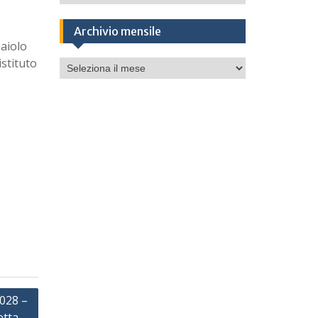
Archivio mensile
aiolo
istituto
Archivio
mensile
028 –
etta –