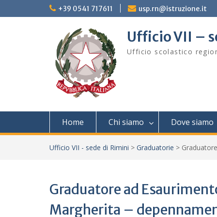
Skip
+39 0541 717611
usp.rn@istruzione.it
to
content
Ufficio VII – 
Ufficio scolastico regi
Home
Chi siamo
Dove siamo
Ufficio VII - sede di Rimini
>
Graduatorie
>
Graduatore
Graduatore ad Esauriment
Margherita – depenname